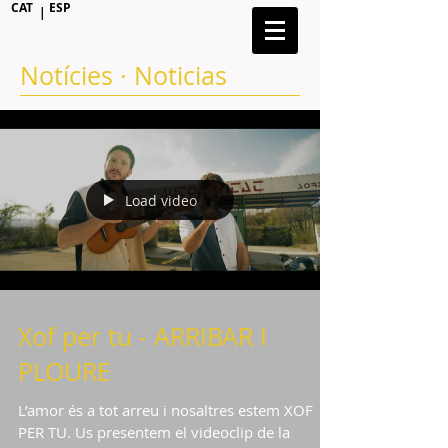
CAT
ESP
|
Notícies · Noticias
Load video
Xof per tu - ARRIBAR I
PLOURE
L’amor és a tot arreu i nosaltres estem XOF
PER TU. Us presentem el videoclip de la