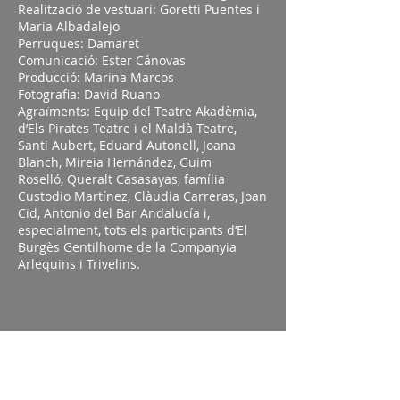
Realització de vestuari: Goretti Puentes i
Maria Albadalejo
Perruques: Damaret
Comunicació: Ester Cánovas
Producció: Marina Marcos
Fotografia: David Ruano
Agraïments: Equip del Teatre Akadèmia,
d’Els Pirates Teatre i el Maldà Teatre,
Santi Aubert, Eduard Autonell, Joana
Blanch, Mireia Hernández, Guim
Roselló, Queralt Casasayas, família
Custodio Martínez, Clàudia Carreras, Joan
Cid, Antonio del Bar Andalucía i,
especialment, tots els participants d’El
Burgès Gentilhome de la Companyia
Arlequins i Trivelins.
Angelina Fontaine i la seva criada