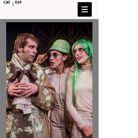
CAT
ESP
|