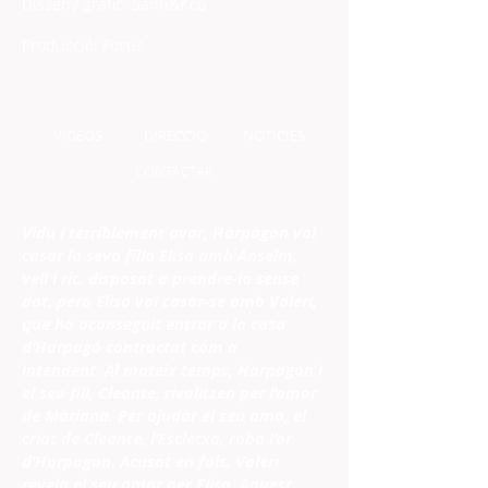
Disseny gràfic: Santi&Kco
Producció: Focus
VÍDEOS
DIRECCIÓ
NOTÍCIES
CONTACTAR
Vidu i terriblement avar, Harpagon vol
casar la seva filla Elisa amb Anselm,
vell i ric, disposat a prendre-la sense
dot, però Elisa vol casar-se amb Valeri,
que ha aconseguit entrar a la casa
d’Harpagó contractat com a
intendent. Al mateix temps, Harpagon i
el seu fill, Cleante, rivalitzen per l’amor
de Mariana. Per ajudar el seu amo, el
criat de Cleante, l’Escletxa, roba l’or
d’Harpagon. Acusat en fals, Valeri
revela el seu amor per Elisa. Aquest