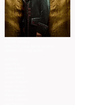
AUTOR: Molière
DIRECCIÓ: Josep Maria Mestres
ADAPTACIÓ: Sergi Belbel
ACTORS:
Joan Pera
Manu Fullola
Júlia Barceló
Ricard Farré
Josep Minguell
Elena Tarrats
Alba Florejachs
Manel Dueso
Òscar Castellví
Xavi Francés