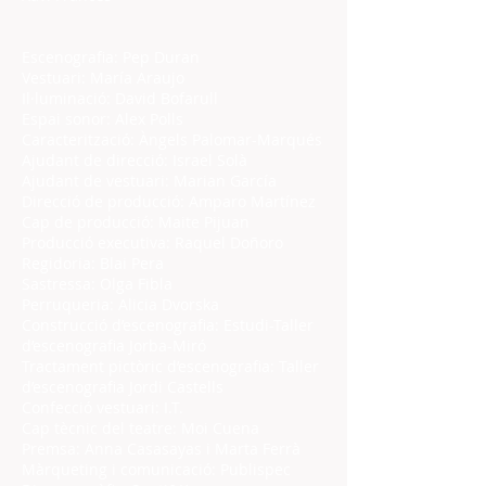
Escenografia: Pep Duran
Vestuari: María Araujo
Il·luminació: David Bofarull
Espai sonor: Alex Polls
Caracterització: Àngels Palomar-Marqués
Ajudant de direcció: Israel Solà
Ajudant de vestuari: Marian García
Direcció de producció: Amparo Martínez
Cap de producció: Maite Pijuan
Producció executiva: Raquel Doñoro
Regidoria: Blai Pera
Sastressa: Olga Fibla
Perruqueria: Alicia Dvorska
Construcció d’escenografia: Estudi-Taller
d’escenografia Jorba-Miró
Tractament pictòric d’escenografia: Taller
d’escenografia Jordi Castells
Confecció vestuari: I.T.
Cap tècnic del teatre: Moi Cuena
Premsa: Anna Casasayas i Marta Ferrà
Màrqueting i comunicació: Publispec