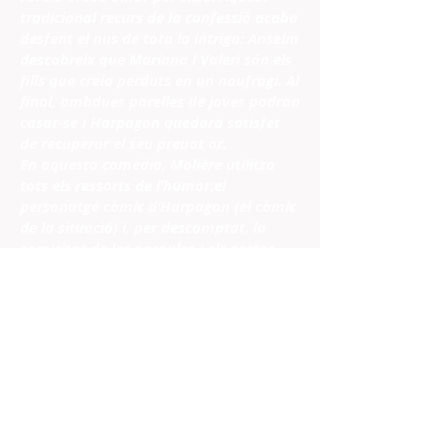
tradicional recurs de la confessió acaba
desfent el nus de tota la intriga: Anselm
descobreix que Mariana i Valeri són els
fills que creia perduts en un naufragi. Al
final, ambdues parelles de joves podran
casar-se i Harpagon quedarà satisfet
de recuperar el seu preuat or.
En aquesta comèdia, Molière utilitza
tots els ressorts de l’humor:el
personatge còmic d’Harpagon (el còmic
de la situació) i, per descomptat, la
comicitat de les paraules i els gestos,
heretats de la farsa i del ball que l’autor
coneixia molt bé. A més de triomfar,
l’amor i la joventut se’n riuen de
l’autoritat que vol casar-los en contra
dels seus desitjos.
Viudo y terriblemente avaro, Harpagon
quiere casar a su hija Elisa con Anselm,
viejo y rico, dispuesto a tomarla sin dote,
pero Elisa quiere casarse con Valeri, quién