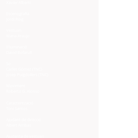
Xavier Albertí
Escenografía
Jordi Roig
Vestuari
Maria Araujo
Il·luminació
David Bofarull
So
Carles Gómez (TNC)
Josep Puigdollers (TNC)
Moviment
Roberto G. Alonso
Caracterització
Toni Santos
Ajudant de direcció
Albert Arribas
Ajudanta de vestuari