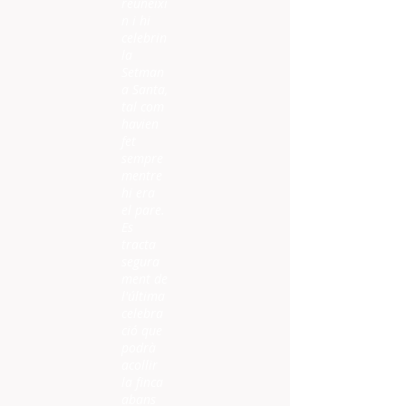
reuneixi
n i hi
celebrin
la
Setman
a Santa,
tal com
havien
fet
sempre
mentre
hi era
el pare.
Es
tracta
segura
ment de
l'última
celebra
ció que
podrà
acollir
la finca
abans