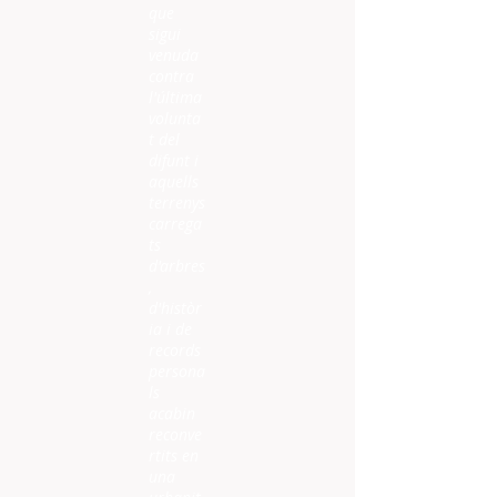
que
sigui
venuda
contra
l'última
volunta
t del
difunt i
aquells
terrenys
carrega
ts
d'arbres
,
d'històr
ia i de
records
persona
ls
acabin
reconve
rtits en
una