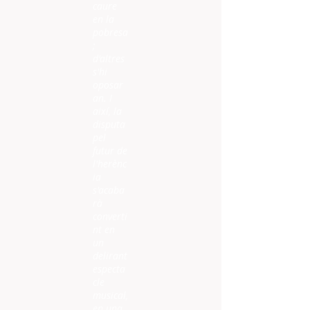
caure
en la
pobresa
;
d'altres
s'hi
oposar
an. I
així, la
disputa
pel
futur de
l'herènc
ia
s'acaba
rà
converti
nt en
un
delirant
especta
cle
musical,
en una