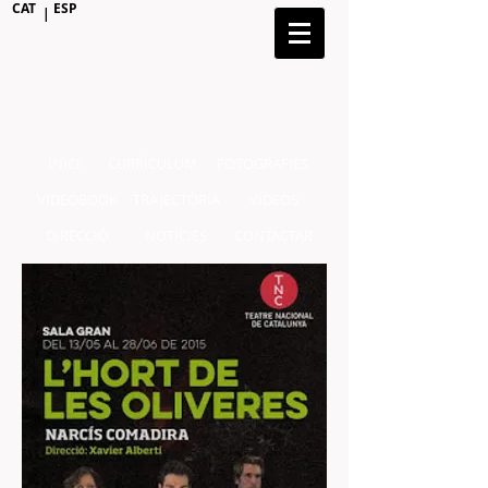
CAT
ESP
|
INICI
CURRÍCULUM
FOTOGRAFIES
VIDEOBOOK
TRAJECTÒRIA
VÍDEOS
DIRECCIÓ
NOTÍCIES
CONTACTAR