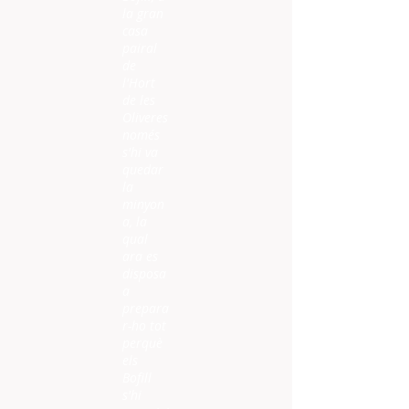
la gran
casa
pairal
de
l'Hort
de les
Oliveres
només
s'hi va
quedar
la
minyon
a, la
qual
ara es
disposa
a
prepara
r-ho tot
perquè
els
Bofill
s'hi