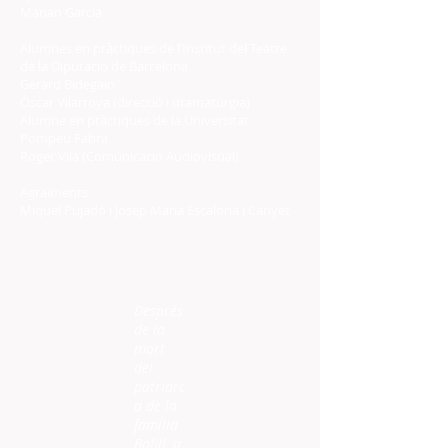
Marian García
Alumnes en pràctiques de l’Institut del Teatre
de la Diputació de Barcelona
Gerard Bidegain
Òscar Vilarroya (direcció i dramatúrgia)
Alumne en pràctiques de la Universitat
Pompeu Fabra
Roger Vila (Comunicació Audiovisual)
Agraïments
Miquel Pujadó i Josep Maria Escalona i Canyet
Després
de la
mort
del
patriarc
a de la
família
Bofill, a