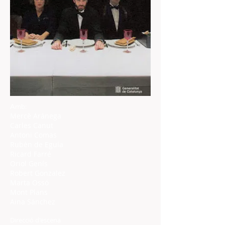
A
mb:
Mercè Aránega
Carles Canut
Antoni Comas
Rubèn de Eguía
Ricard Farré
Oriol Genís
Robert Gonzalez
Marta Ossó
Mont Plans
Aina Sánchez
Direcció d'escena