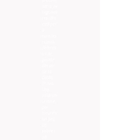
urbanit
zació de
segones
residèn
cies per
a
turistes
russos
deleros
os de
gaudir
del sol
de la
Costa
Brava.
Uns
voldran
vendre,
per
treure's
un pes
de
sobre i
no