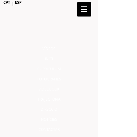
CAT
ESP
|
VÍDEOS
INICI
CURRÍCULUM
FOTOGRAFIES
VIDEOBOOK
TRAJECTÒRIA
DIRECCIÓ
NOTÍCIES
CONTACTAR